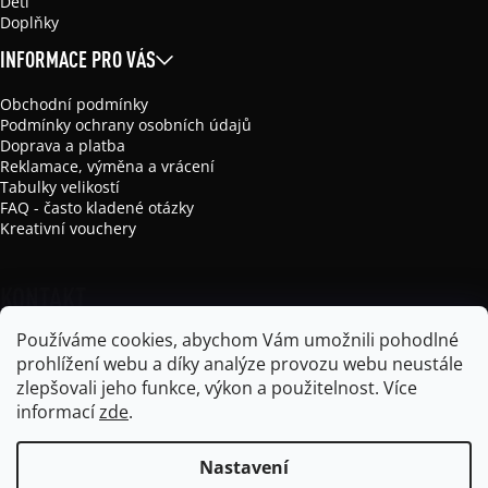
Děti
Doplňky
INFORMACE PRO VÁS
Obchodní podmínky
Podmínky ochrany osobních údajů
Doprava a platba
Reklamace, výměna a vrácení
Tabulky velikostí
FAQ - často kladené otázky
Kreativní vouchery
KONTAKT
Používáme cookies, abychom Vám umožnili pohodlné
info
@
mikela-da-luka.com
prohlížení webu a díky analýze provozu webu neustále
Mikela da Luka
zlepšovali jeho funkce, výkon a použitelnost.
Více
mikela_da_luka
informací
zde
.
Nastavení