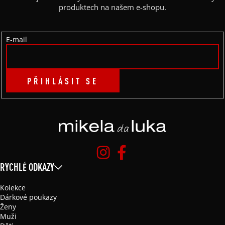
T
produktech na našem e-shopu.
Í
E-mail
PŘIHLÁSIT SE
RYCHLÉ ODKAZY
Kolekce
Dárkové poukazy
Ženy
Muži