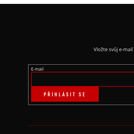
Z
Á
P
A
Vložte svůj e-ma
T
E-mail
Í
PŘIHLÁSIT SE