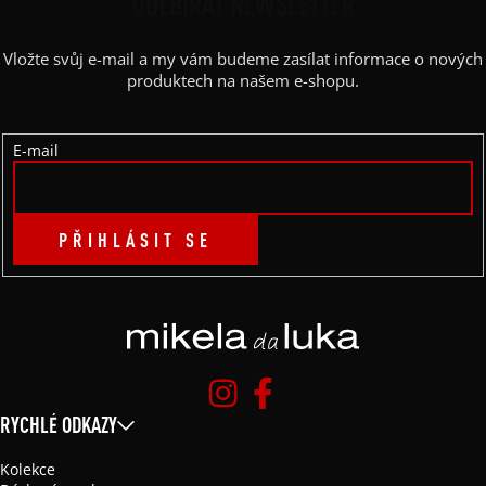
P
ODEBÍRAT NEWSLETTER
A
Vložte svůj e-mail a my vám budeme zasílat informace o nových
T
produktech na našem e-shopu.
Í
E-mail
PŘIHLÁSIT SE
RYCHLÉ ODKAZY
Kolekce