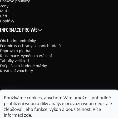
Dárkové poukazy
Ženy
Muži
Děti
Doplňky
INFORMACE PRO VÁS
Obchodní podmínky
Podmínky ochrany osobních údajů
Doprava a platba
Reklamace, výměna a vrácení
Tabulky velikostí
FAQ - často kladené otázky
Kreativní vouchery
KONTAKT
Používáme cookies, abychom Vám umožnili pohodlné
info
@
mikela-da-luka.com
prohlížení webu a díky analýze provozu webu neustále
Mikela da Luka
zlepšovali jeho funkce, výkon a použitelnost.
Více
mikela_da_luka
informací
zde
.