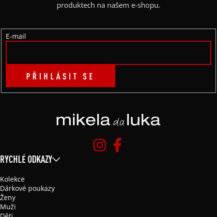
T
produktech na našem e-shopu.
Í
E-mail
PŘIHLÁSIT SE
RYCHLÉ ODKAZY
Kolekce
Dárkové poukazy
Ženy
Muži
Děti