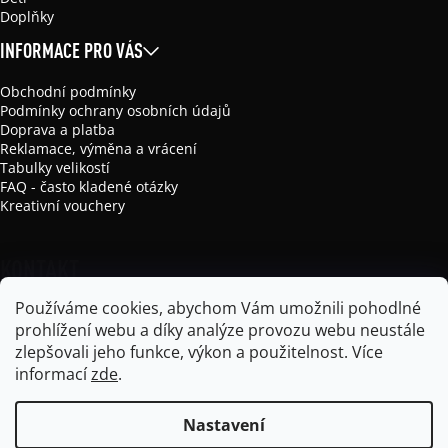
Doplňky
INFORMACE PRO VÁS
Obchodní podmínky
Podmínky ochrany osobních údajů
Doprava a platba
Reklamace, výměna a vrácení
Tabulky velikostí
FAQ - často kladené otázky
Kreativní vouchery
KONTAKT
Používáme cookies, abychom Vám umožnili pohodlné
info
@
mikela-da-luka.com
prohlížení webu a díky analýze provozu webu neustále
Mikela da Luka
zlepšovali jeho funkce, výkon a použitelnost.
Více
mikela_da_luka
informací
zde
.
Nastavení