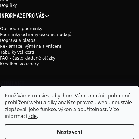
Doplňky
INFORMACE PRO VÁS
Obchodní podmínky
Podmínky ochrany osobních údajů
Doprava a platba
Reklamace, výměna a vrácení
Tabulky velikostí
FAQ - často kladené otázky
Kreativní vouchery
KONTAKT
Používáme cookies, abychom Vám umožnili pohodlné
info
@
mikela-da-luka.com
prohlížení webu a díky analýze provozu webu neustále
Mikela da Luka
zlepšovali jeho funkce, výkon a použitelnost.
Více
mikela_da_luka
informací
zde
.
Nastavení