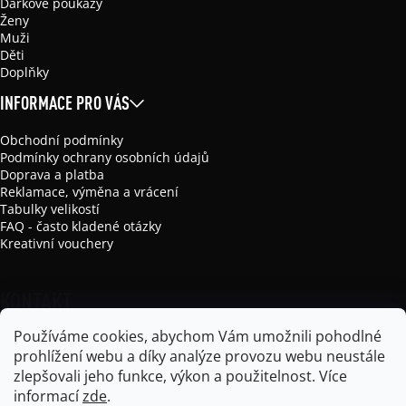
Dárkové poukazy
Ženy
Muži
Děti
Doplňky
INFORMACE PRO VÁS
Obchodní podmínky
Podmínky ochrany osobních údajů
Doprava a platba
Reklamace, výměna a vrácení
Tabulky velikostí
FAQ - často kladené otázky
Kreativní vouchery
KONTAKT
Používáme cookies, abychom Vám umožnili pohodlné
info
@
mikela-da-luka.com
prohlížení webu a díky analýze provozu webu neustále
Mikela da Luka
zlepšovali jeho funkce, výkon a použitelnost.
Více
mikela_da_luka
informací
zde
.