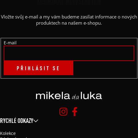
P
ODEBÍRAT NEWSLETTER
A
Vložte svůj e-mail a my vám budeme zasílat informace o nových
T
produktech na našem e-shopu.
Í
E-mail
PŘIHLÁSIT SE
RYCHLÉ ODKAZY
Kolekce