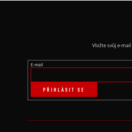
Z
Á
P
A
Vložte svůj e-ma
T
E-mail
Í
PŘIHLÁSIT SE