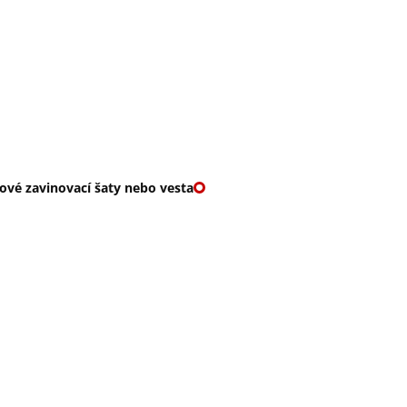
O nás
🎁 Vouchery
VKY
🌹ROMANTIKY
ové zavinovací šaty nebo vesta
TOVÉ ZAVINOVACÍ ŠA