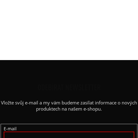
Materiál
:
JDC elastický bavlněný úplet
Potisk
:
dvoj-lilie
Rukáv
:
bez rukávu
Střih
:
zavinovací, pásek
Výstřih / Kapuce
:
šálový
Barva potisku
:
bílá
Z
Á
P
ODEBÍRAT NEWSLETTER
A
Vložte svůj e-mail a my vám budeme zasílat informace o nových
T
produktech na našem e-shopu.
Í
E-mail