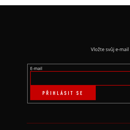
Z
Á
P
A
Vložte svůj e-ma
T
E-mail
Í
PŘIHLÁSIT SE