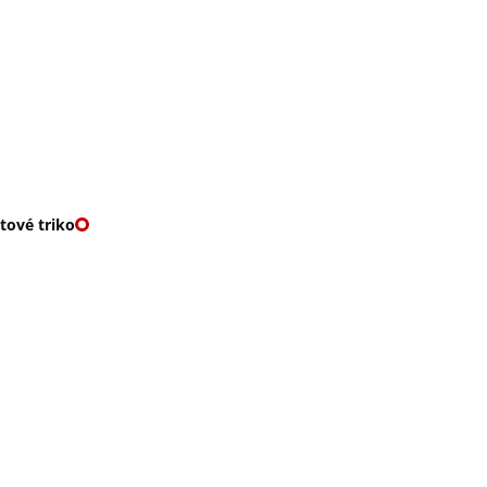
O nás
🎁 Vouchery
VKY
🌹ROMANTIKY
tové triko
K PROJMUTÉ ÚPLETO