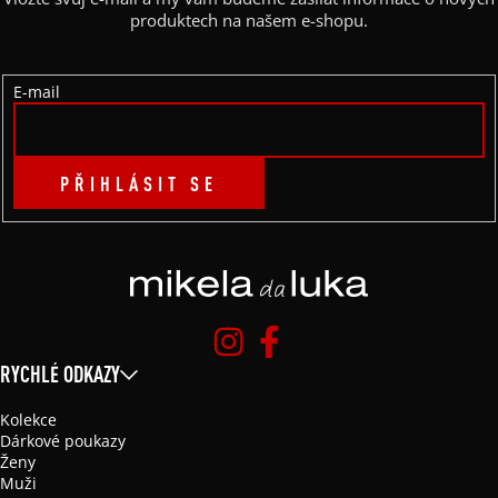
T
produktech na našem e-shopu.
Í
E-mail
PŘIHLÁSIT SE
RYCHLÉ ODKAZY
Kolekce
Dárkové poukazy
Ženy
Muži