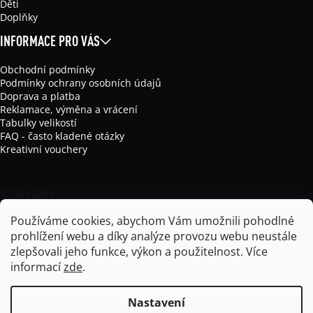
Děti
Doplňky
INFORMACE PRO VÁS
Obchodní podmínky
Podmínky ochrany osobních údajů
Doprava a platba
Reklamace, výměna a vrácení
Tabulky velikostí
FAQ - často kladené otázky
Kreativní vouchery
KONTAKT
Používáme cookies, abychom Vám umožnili pohodlné
info
@
mikela-da-luka.com
prohlížení webu a díky analýze provozu webu neustále
Mikela da Luka
zlepšovali jeho funkce, výkon a použitelnost.
Více
mikela_da_luka
informací
zde
.
Nastavení