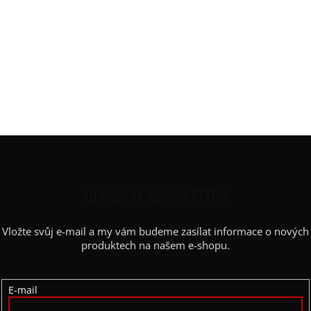
Rukáv
:
3/4 rukáv
Střih
:
Široký-mírně do áčka
Výstřih / Kapuce
:
lodičkový
Barva potisku
:
černá
Kapsy
:
ne
Výstřih
:
lodičkový
Z
Á
P
ODEBÍRAT NEWSLETTER
A
Vložte svůj e-mail a my vám budeme zasílat informace o nových
T
produktech na našem e-shopu.
Í
E-mail