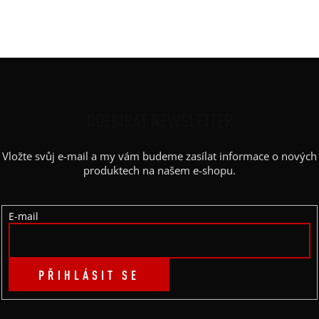
Kapsy
:
ne
Výstřih
:
lodičkový
Z
Á
P
ODEBÍRAT NEWSLETTER
A
Vložte svůj e-mail a my vám budeme zasílat informace o nových
T
produktech na našem e-shopu.
Í
E-mail
PŘIHLÁSIT SE