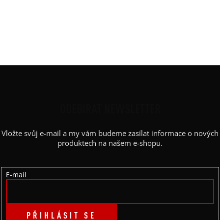
Materiál
:
JDC elastický bavlněný úplet
Rukáv
:
kimono
Střih
:
oversized
Výstřih / Kapuce
:
kulatý
Z
Á
P
ODEBÍRAT NEWSLETTER
A
Vložte svůj e-mail a my vám budeme zasílat informace o nových
T
produktech na našem e-shopu.
Í
E-mail
PŘIHLÁSIT SE