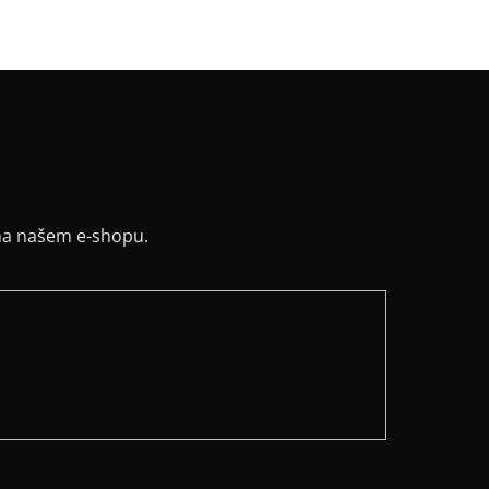
ih
:
kulatý, jednoduchý lem
na našem e-shopu.