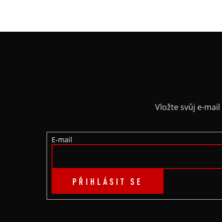
Z
Á
P
A
Vložte svůj e-ma
T
E-mail
Í
PŘIHLÁSIT SE