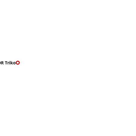
O nás
🎁 Vouchery
VKY
🌹ROMANTIKY
R Triko
RIKO