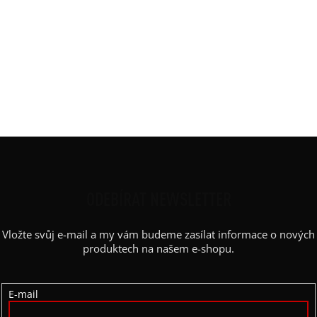
Barva
:
ČB pruh široký, červená
Délka
:
Klasik 65 cm / 70 cm
Materiál
:
JDC elastický bavlněný úplet
Rukáv
:
dlouhý
Střih
:
oversized
Výstřih / Kapuce
:
kulatý
Z
Á
P
ODEBÍRAT NEWSLETTER
A
Vložte svůj e-mail a my vám budeme zasílat informace o nových
T
produktech na našem e-shopu.
Í
E-mail