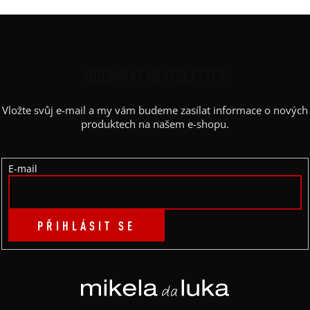
Z
Á
P
ODEBÍRAT NEWSLETTER
A
Vložte svůj e-mail a my vám budeme zasílat informace o nových
T
produktech na našem e-shopu.
Í
E-mail
PŘIHLÁSIT SE