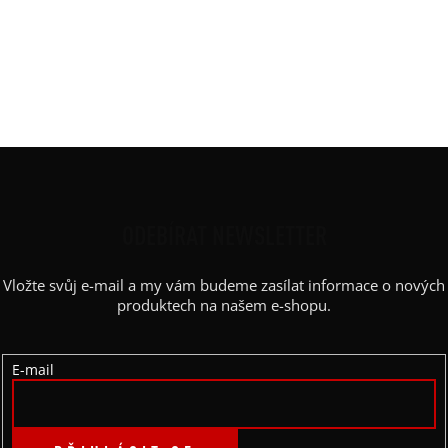
Výstřih
:
lodičkový
Barva
:
černá
Délka
:
100cm
Materiál
:
aaa elastická bavlněná teplákovina
Rukáv
:
puffy balónový
Z
Á
P
ODEBÍRAT NEWSLETTER
A
Vložte svůj e-mail a my vám budeme zasílat informace o nových
T
produktech na našem e-shopu.
Í
E-mail