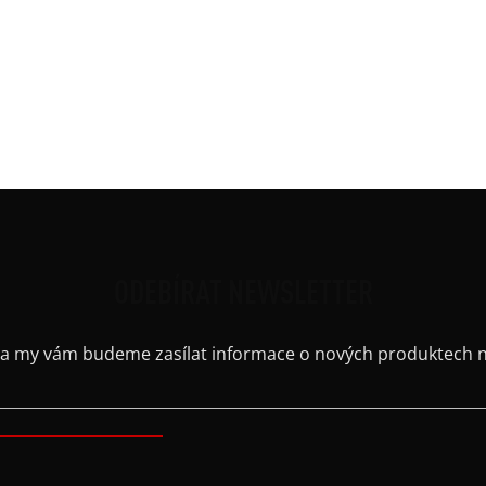
Ruká
Střih
Výst
Barv
Kaps
Výstř
ODEBÍRAT NEWSLETTER
il a my vám budeme zasílat informace o nových produktech 