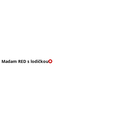
O nás
🎁 Vouchery
VKY
🌹ROMANTIKY
o Madam RED s lodičkou
ADAM RED S LODIČKO