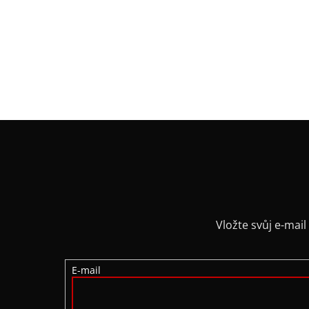
Z
Á
P
A
Vložte svůj e-ma
T
E-mail
Í