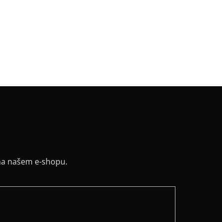
v
:
pufffy balónový
:
projmutý
řih / Kapuce
:
lodičkový
a potisku
:
červená světlá
y
:
ne
ih
:
lodičkový
na našem e-shopu.