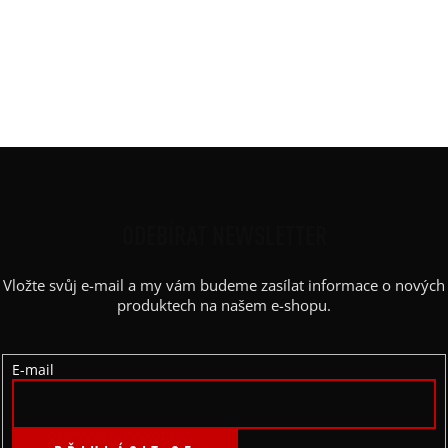
Výstřih
:
lodičkový
Barva
:
černá
Délka
:
100cm
Materiál
:
aaa elastická bavlněná teplákovina
Rukáv
:
puffy balónový
Z
Á
P
ODEBÍRAT NEWSLETTER
A
Vložte svůj e-mail a my vám budeme zasílat informace o nových
T
produktech na našem e-shopu.
Í
E-mail