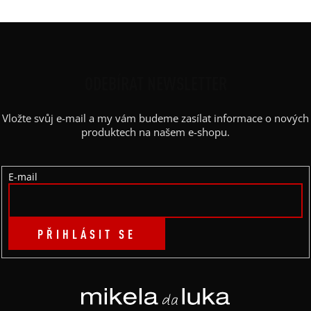
Z
Á
P
ODEBÍRAT NEWSLETTER
A
Vložte svůj e-mail a my vám budeme zasílat informace o nových
T
produktech na našem e-shopu.
Í
E-mail
PŘIHLÁSIT SE