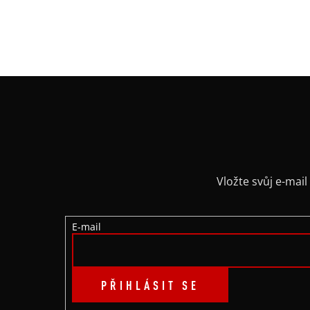
Z
Á
P
A
Vložte svůj e-ma
T
E-mail
Í
PŘIHLÁSIT SE