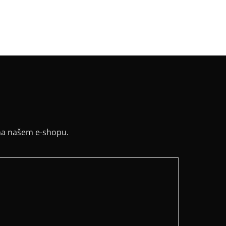
řih / Kapuce
:
kulatý
a potisku
:
černá
y
:
ne
na našem e-shopu.