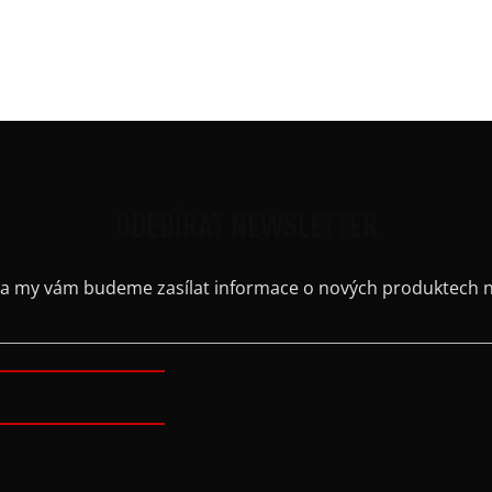
Výst
Barv
Kaps
ODEBÍRAT NEWSLETTER
il a my vám budeme zasílat informace o nových produktech 