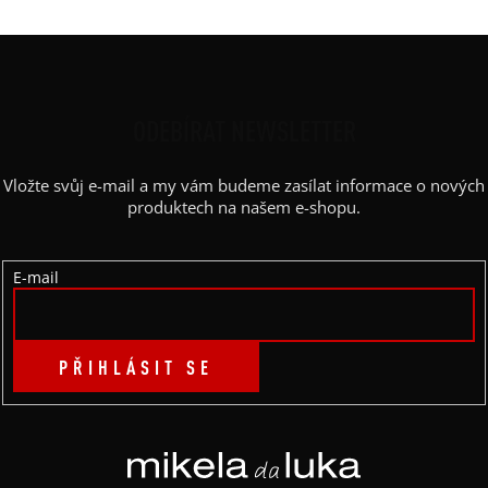
Z
Á
P
ODEBÍRAT NEWSLETTER
A
Vložte svůj e-mail a my vám budeme zasílat informace o nových
T
produktech na našem e-shopu.
Í
E-mail
PŘIHLÁSIT SE