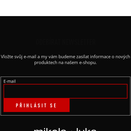
Rukáv
:
dlouhatánský
Z
Á
P
ODEBÍRAT NEWSLETTER
A
Vložte svůj e-mail a my vám budeme zasílat informace o nových
T
produktech na našem e-shopu.
Í
E-mail
PŘIHLÁSIT SE