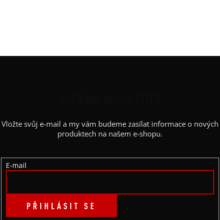
Výstřih / Kapuce
:
šálový
Barva potisku
:
bílá
Výstřih
:
lodičkový
Z
Á
P
ODEBÍRAT NEWSLETTER
A
Vložte svůj e-mail a my vám budeme zasílat informace o nových
T
produktech na našem e-shopu.
Í
E-mail
PŘIHLÁSIT SE