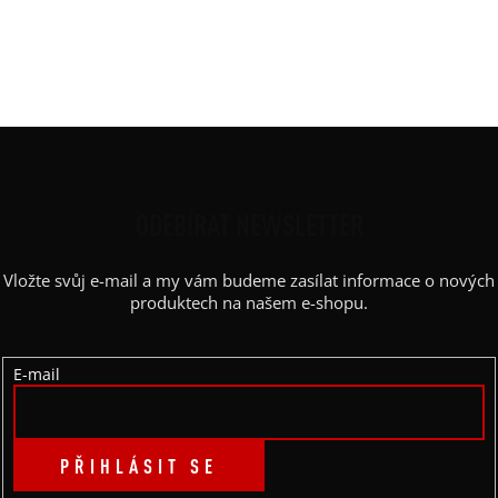
Výstřih / Kapuce
:
šálový
Barva potisku
:
bílá
Výstřih
:
lodičkový
Z
Á
P
ODEBÍRAT NEWSLETTER
A
Vložte svůj e-mail a my vám budeme zasílat informace o nových
T
produktech na našem e-shopu.
Í
E-mail
PŘIHLÁSIT SE