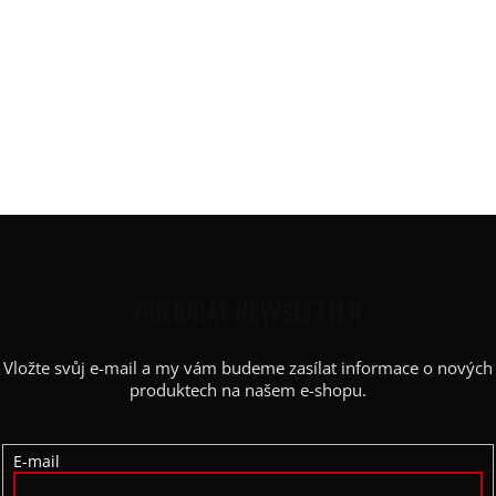
Materiál
:
JDC elastický bavlněný úplet
Potisk
:
kruh
Rukáv
:
bez rukávu
Střih
:
balón
Výstřih / Kapuce
:
lodičkový
Barva potisku
:
zlatá
Z
Á
P
ODEBÍRAT NEWSLETTER
A
Vložte svůj e-mail a my vám budeme zasílat informace o nových
T
produktech na našem e-shopu.
Í
E-mail