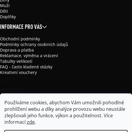
Muži
Děti
Doplňky
INFORMACE PRO VÁS
Obchodní podmínky
Podmínky ochrany osobních údajů
Doprava a platba
Reklamace, výměna a vrácení
Tabulky velikostí
FAQ - často kladené otázky
Kreativní vouchery
KONTAKT
Používáme cookies, abychom Vám umožnili pohodlné
info
@
mikela-da-luka.com
prohlížení webu a díky analýze provozu webu neustále
Mikela da Luka
zlepšovali jeho funkce, výkon a použitelnost.
Více
mikela_da_luka
informací
zde
.