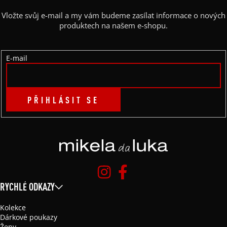
A
Vložte svůj e-mail a my vám budeme zasílat informace o nových
T
produktech na našem e-shopu.
Í
E-mail
PŘIHLÁSIT SE
RYCHLÉ ODKAZY
Kolekce
Dárkové poukazy
Ženy