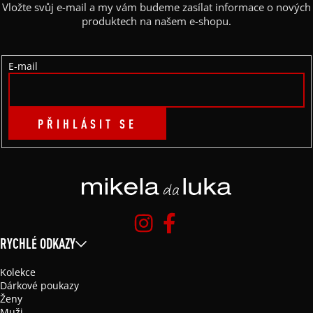
A
Vložte svůj e-mail a my vám budeme zasílat informace o nových
T
produktech na našem e-shopu.
Í
E-mail
PŘIHLÁSIT SE
RYCHLÉ ODKAZY
Kolekce
Dárkové poukazy
Ženy
Muži