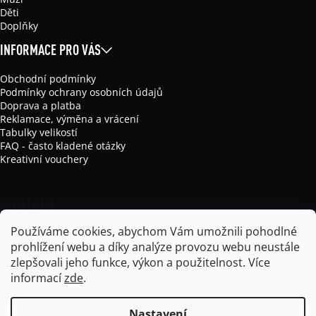
Děti
Doplňky
INFORMACE PRO VÁS
Obchodní podmínky
Podmínky ochrany osobních údajů
Doprava a platba
Reklamace, výměna a vrácení
Tabulky velikostí
FAQ - často kladené otázky
Kreativní vouchery
KONTAKT
Používáme cookies, abychom Vám umožnili pohodlné
info
@
mikela-da-luka.com
prohlížení webu a díky analýze provozu webu neustále
Mikela da Luka
zlepšovali jeho funkce, výkon a použitelnost.
Více
mikela_da_luka
informací
zde
.
Nastavení