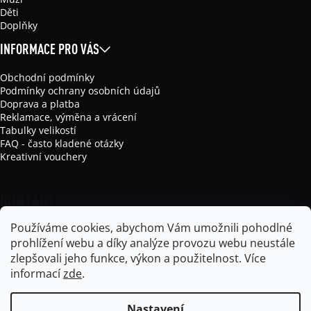
Děti
Doplňky
INFORMACE PRO VÁS
Obchodní podmínky
Podmínky ochrany osobních údajů
Doprava a platba
Reklamace, výměna a vrácení
Tabulky velikostí
FAQ - často kladené otázky
Kreativní vouchery
KONTAKT
Používáme cookies, abychom Vám umožnili pohodlné
info
@
mikela-da-luka.com
prohlížení webu a díky analýze provozu webu neustále
Mikela da Luka
zlepšovali jeho funkce, výkon a použitelnost.
Více
mikela_da_luka
informací
zde
.
Nastavení