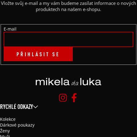
A
Vložte svůj e-mail a my vám budeme zasílat informace o nových
T
produktech na našem e-shopu.
Í
E-mail
PŘIHLÁSIT SE
RYCHLÉ ODKAZY
Kolekce
Dárkové poukazy
Ženy
Muži