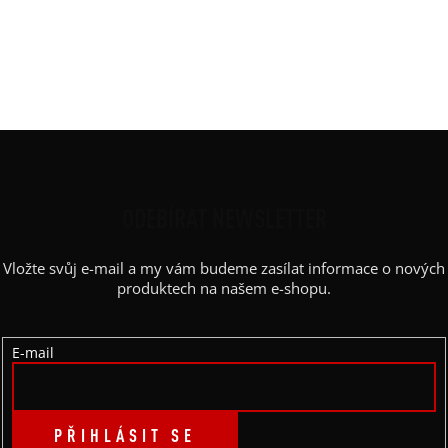
Rukáv
:
spadlý
Střih
:
rovný
Výstřih / Kapuce
:
lodičkový
Barva potisku
:
zlatá
Z
Á
P
ODEBÍRAT NEWSLETTER
A
Vložte svůj e-mail a my vám budeme zasílat informace o nových
T
produktech na našem e-shopu.
Í
E-mail
PŘIHLÁSIT SE