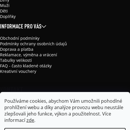
Muži
Děti
Doplňky
INFORMACE PRO VÁS
Obchodní podmínky
Podmínky ochrany osobních údajů
Doprava a platba
Reklamace, výměna a vrácení
Tabulky velikostí
FAQ - často kladené otázky
Kreativní vouchery
KONTAKT
Používáme cookies, abychom Vám umožnili pohodlné
info
@
mikela-da-luka.com
prohlížení webu a díky analýze provozu webu neustále
Mikela da Luka
zlepšovali jeho funkce, výkon a použitelnost.
Více
mikela_da_luka
informací
zde
.