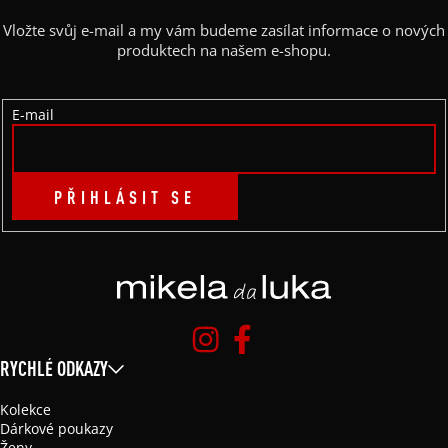
A
Vložte svůj e-mail a my vám budeme zasílat informace o nových
T
produktech na našem e-shopu.
Í
E-mail
PŘIHLÁSIT SE
RYCHLÉ ODKAZY
Kolekce
Dárkové poukazy
Ženy