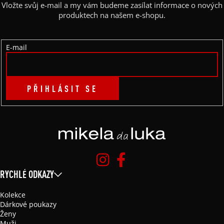
A
Vložte svůj e-mail a my vám budeme zasílat informace o nových
T
produktech na našem e-shopu.
Í
E-mail
PŘIHLÁSIT SE
RYCHLÉ ODKAZY
Kolekce
Dárkové poukazy
Ženy
Muži