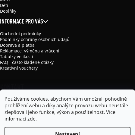
Děti
Doplňky
INFORMACE PRO VÁS
Obchodní podmínky
Podmínky ochrany osobních údajů
Doprava a platba
Reklamace, výměna a vrácení
Tabulky velikostí
FAQ - často kladené otázky
Kreativní vouchery
KONTAKT
Používáme cookies, abychom Vám umožnili pohodlné
info
@
mikela-da-luka.com
prohlížení webu a díky analýze provozu webu neustále
Mikela da Luka
zlepšovali jeho funkce, výkon a použitelnost.
Více
mikela_da_luka
informací
zde
.
Nastavení