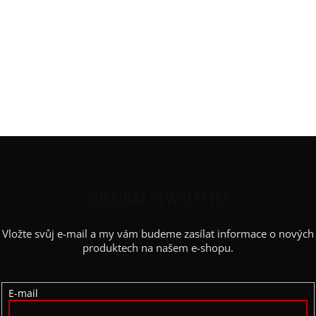
Materiál
:
elastická bavlněná teplákovina
Potisk
:
kříž x
Rukáv
:
dlouhý, paspule, raglán
Střih
:
rovný, zip
Výstřih / Kapuce
:
stoják
Barva potisku
:
černá
Z
Á
P
ODEBÍRAT NEWSLETTER
A
Vložte svůj e-mail a my vám budeme zasílat informace o nových
T
produktech na našem e-shopu.
Í
E-mail