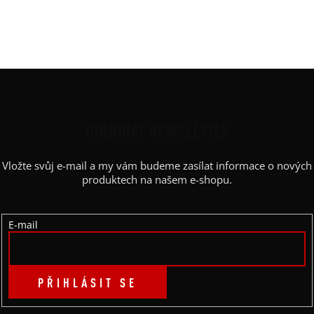
Barva potisku
:
červená
Kapsy
:
ne
Z
Á
P
ODEBÍRAT NEWSLETTER
A
Vložte svůj e-mail a my vám budeme zasílat informace o nových
T
produktech na našem e-shopu.
Í
E-mail
PŘIHLÁSIT SE