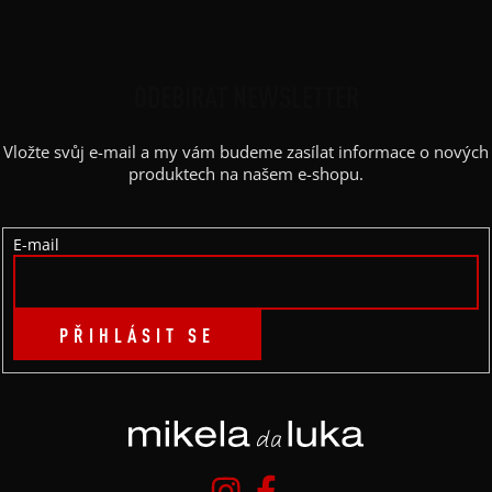
Z
Á
P
ODEBÍRAT NEWSLETTER
A
Vložte svůj e-mail a my vám budeme zasílat informace o nových
T
produktech na našem e-shopu.
Í
E-mail
PŘIHLÁSIT SE