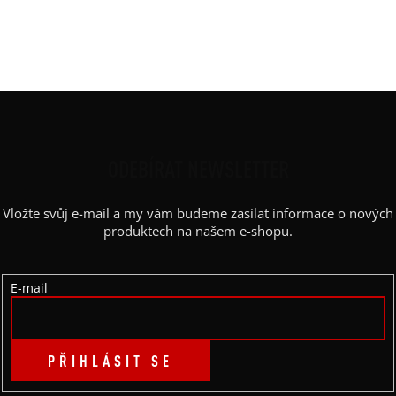
Barva potisku
:
černá
Kapsy
:
ne
Výstřih
:
lodičkový
Z
Á
P
ODEBÍRAT NEWSLETTER
A
Vložte svůj e-mail a my vám budeme zasílat informace o nových
T
produktech na našem e-shopu.
Í
E-mail
PŘIHLÁSIT SE