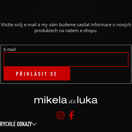
P
ODEBÍRAT NEWSLETTER
A
Vložte svůj e-mail a my vám budeme zasílat informace o nových
T
produktech na našem e-shopu.
Í
E-mail
PŘIHLÁSIT SE
RYCHLÉ ODKAZY