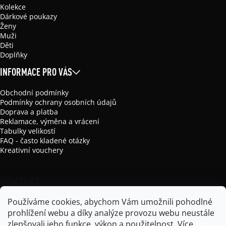
Kolekce
Dárkové poukazy
Ženy
Muži
Děti
Doplňky
INFORMACE PRO VÁS
Obchodní podmínky
Podmínky ochrany osobních údajů
Doprava a platba
Reklamace, výměna a vrácení
Tabulky velikostí
FAQ - často kladené otázky
Kreativní vouchery
KONTAKT
Používáme cookies, abychom Vám umožnili pohodlné
info
@
mikela-da-luka.com
prohlížení webu a díky analýze provozu webu neustále
Mikela da Luka
zlepšovali jeho funkce, výkon a použitelnost.
Více