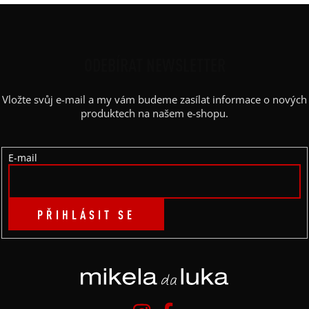
Z
Á
P
ODEBÍRAT NEWSLETTER
A
Vložte svůj e-mail a my vám budeme zasílat informace o nových
T
produktech na našem e-shopu.
Í
E-mail
PŘIHLÁSIT SE