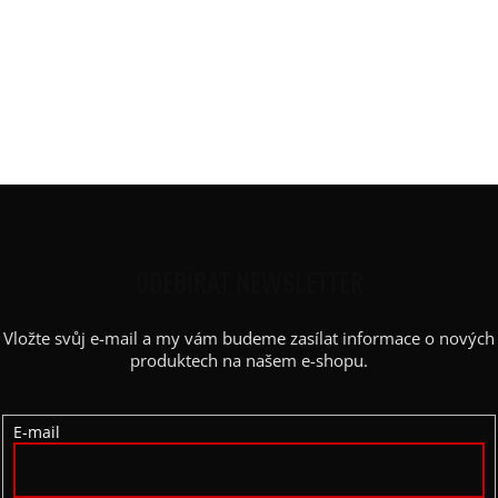
Potisk
:
kruh
Rukáv
:
bez rukávu
Střih
:
balón
Výstřih / Kapuce
:
kulatý
Barva potisku
:
zlatá
Z
Á
P
ODEBÍRAT NEWSLETTER
A
Vložte svůj e-mail a my vám budeme zasílat informace o nových
T
produktech na našem e-shopu.
Í
E-mail