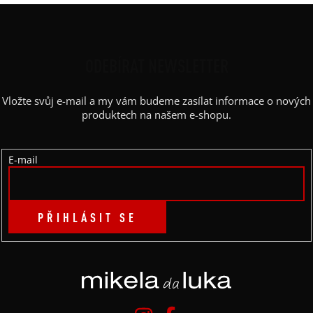
Z
Á
P
ODEBÍRAT NEWSLETTER
A
Vložte svůj e-mail a my vám budeme zasílat informace o nových
T
produktech na našem e-shopu.
Í
E-mail
PŘIHLÁSIT SE