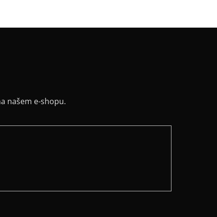
ih
:
lodičkový
na našem e-shopu.