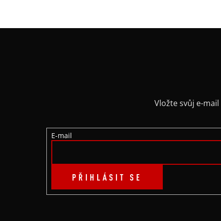
Z
Á
P
A
Vložte svůj e-ma
T
E-mail
Í
PŘIHLÁSIT SE