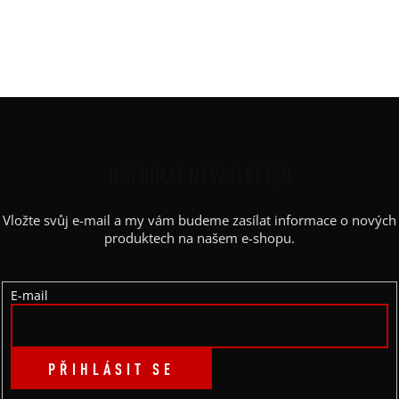
Barva potisku
:
černá
Kapsy
:
ne
Výstřih
:
lodičkový
Z
Á
P
ODEBÍRAT NEWSLETTER
A
Vložte svůj e-mail a my vám budeme zasílat informace o nových
T
produktech na našem e-shopu.
Í
E-mail
PŘIHLÁSIT SE