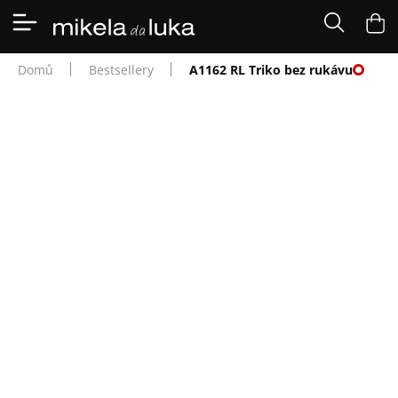
Přejít
na
NÁK
obsah
KOŠÍ
⭐️
Domů
Bestsellery
A1162 RL Triko bez rukávu
KOLEKCE
BESTSELLERY
A1162 RL TRIKO BEZ
DOPLŇKY
RUKÁVU
PRO
MUŽE
SKLADOVKY
Stylové a pohodlné to je bílé triko bez rukávů s potiskem
🌹
ROMANTIKY
černé vlnky ~. Tričko je skvěle kombinovatelné se všema
našema sukněma -širokou dlouhou, úzkou dlouhou s
MĚNA
(CZK)
rozparek i klasickou pouzdrovkou. Hezky se nosí i s džínami,
legínami a kraťasy - proto je ideální pro běžné nošení. V
PŘIHLÁŠENÍ
chladnějších dnech doplňte džískou nebo krátkou mikinou.