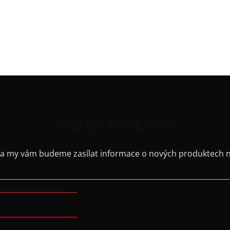
Ruká
řih
Střih
Výst
Barv
ODEBÍRAT NEWSLETTER
il a my vám budeme zasílat informace o nových produktech 