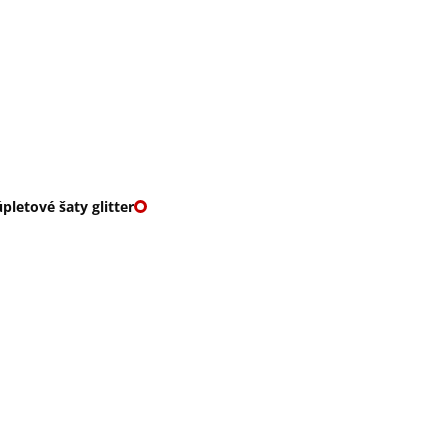
O nás
🎁 Vouchery
VKY
🌹ROMANTIKY
pletové šaty glitter
OVÉ ŠATY GLITTER