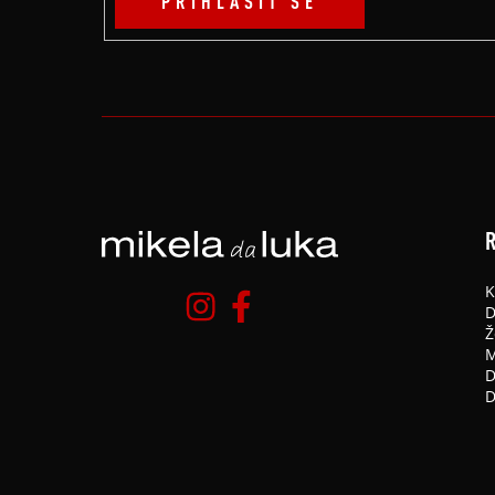
PŘIHLÁSIT SE
R
K
D
Ž
M
D
D