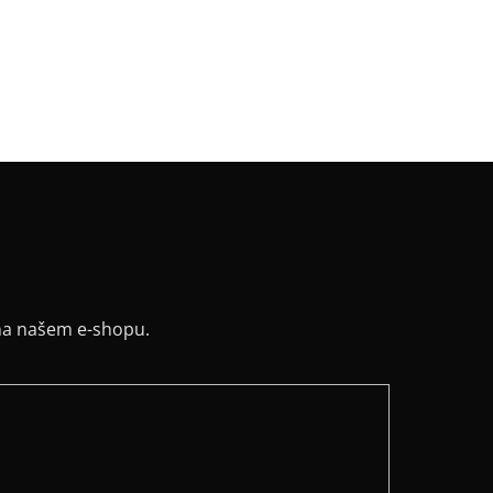
v
:
bez rukávu
:
Mírná A silueta
řih / Kapuce
:
lodičkový
a potisku
:
glitter černá
na našem e-shopu.