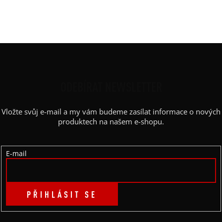
Barva potisku
:
černá
Kapsy
:
Boční kapsy
Z
Á
P
ODEBÍRAT NEWSLETTER
A
Vložte svůj e-mail a my vám budeme zasílat informace o nových
T
produktech na našem e-shopu.
Í
E-mail
PŘIHLÁSIT SE