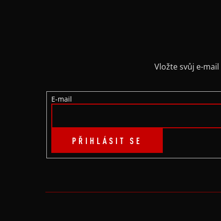
Z
Á
P
A
Vložte svůj e-ma
T
E-mail
Í
PŘIHLÁSIT SE