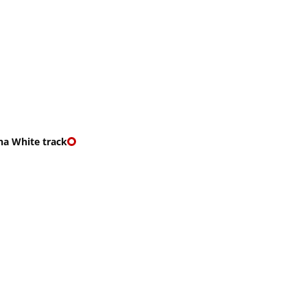
O nás
🎁 Vouchery
VKY
🌹ROMANTIKY
na White track
WHITE TRACK