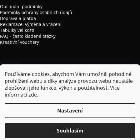
Obchodní podmínky
Podmínky ochrany osobních údajů
Doprava a platba
Reklamace, výměna a vrácení
Tabulky velikostí
FAQ - často kladené otázky
Kreativní vouchery
KONTAKT
Používáme cookies, abychom Vám umožnili pohodlné
info
@
mikela-da-luka.com
prohlížení webu a díky analýze provozu webu neustále
Mikela da Luka
zlepšovali jeho funkce, výkon a použitelnost.
Více
mikela_da_luka
informací
zde
.
Nastavení
Vytvořil Shoptet
Souhlasím
Copyright 2026
Mikela da Luka
. Všechna práva vyhrazena.