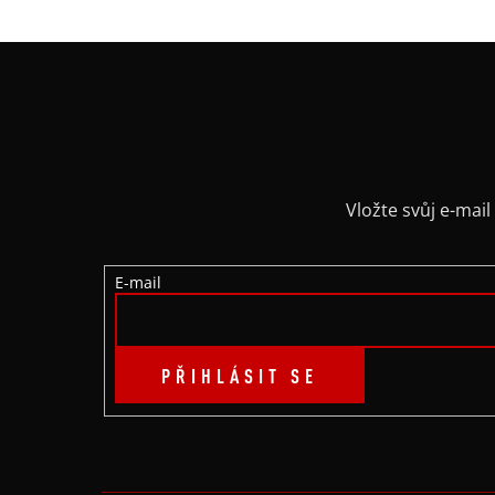
Z
Á
P
A
Vložte svůj e-ma
T
E-mail
Í
PŘIHLÁSIT SE