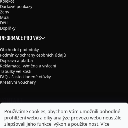
Kolekce
Dárkové poukazy
Ženy
Muži
Děti
Doplňky
INFORMACE PRO VÁS
Obchodní podmínky
Podmínky ochrany osobních údajů
Doprava a platba
Reklamace, výměna a vrácení
Tabulky velikostí
FAQ - často kladené otázky
Kreativní vouchery
KONTAKT
Používáme cookies, abychom Vám umožnili pohodlné
info
@
mikela-da-luka.com
prohlížení webu a díky analýze provozu webu neustále
Mikela da Luka
zlepšovali jeho funkce, výkon a použitelnost.
Více
mikela_da_luka