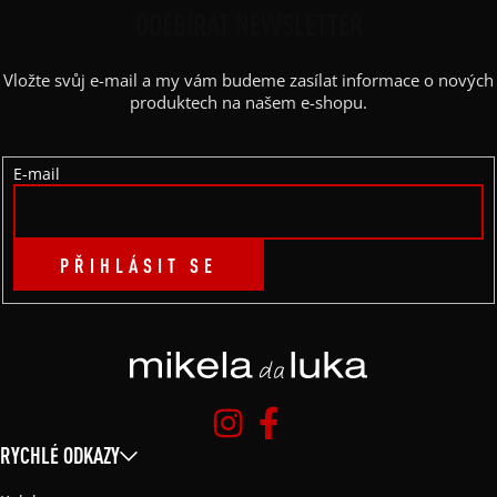
P
ODEBÍRAT NEWSLETTER
A
Vložte svůj e-mail a my vám budeme zasílat informace o nových
T
produktech na našem e-shopu.
Í
E-mail
PŘIHLÁSIT SE
RYCHLÉ ODKAZY