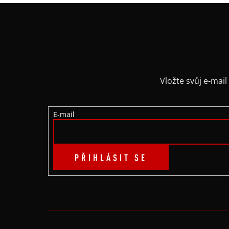
Z
Á
P
A
Vložte svůj e-ma
T
E-mail
Í
PŘIHLÁSIT SE