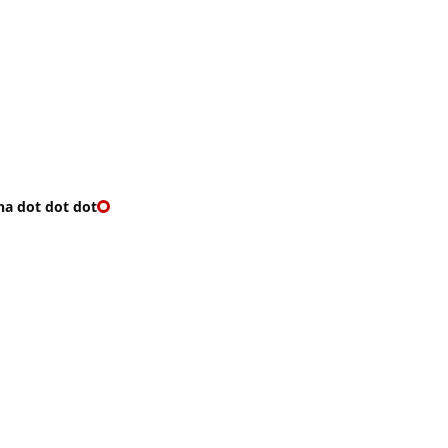
O nás
🎁 Vouchery
VKY
🌹ROMANTIKY
na dot dot dot
DOT DOT DOT