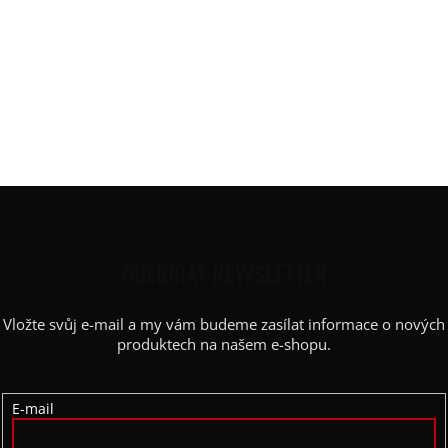
Potisk
:
menší puntíky
Rukáv
:
3/4 rukáv
Střih
:
Široký-mírně do áčka
Výstřih / Kapuce
:
lodičkový
Barva potisku
:
bílá
Výstřih
:
lodičkový
Z
Á
P
ODEBÍRAT NEWSLETTER
A
Vložte svůj e-mail a my vám budeme zasílat informace o nových
T
produktech na našem e-shopu.
Í
E-mail